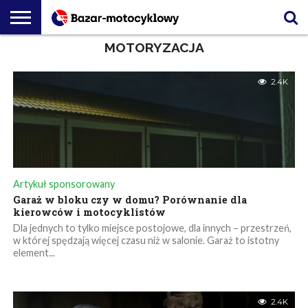
MOTORYZACJA
MOTORYZACJA
PODRÓŻ I
PORADY
PREMIERY
ZESPÓŁ
TECHNOLOGIE
REDAKCJI
RYNKOWE
REDAKCYJNY
2.4K
Artykuł sponsorowany
Garaż w bloku czy w domu? Porównanie dla
kierowców i motocyklistów
Dla jednych to tylko miejsce postojowe, dla innych – przestrzeń,
w której spędzają więcej czasu niż w salonie. Garaż to istotny
element...
2.4K