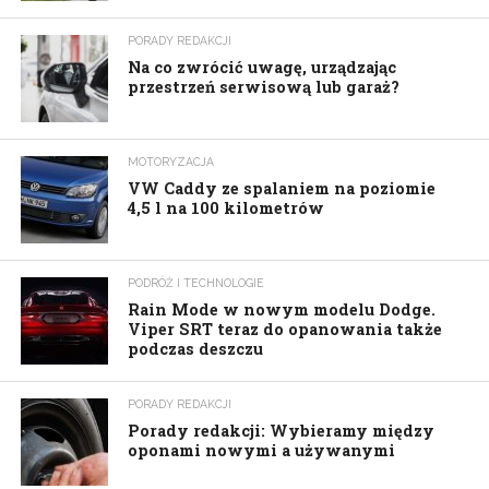
PORADY REDAKCJI
Na co zwrócić uwagę, urządzając
przestrzeń serwisową lub garaż?
MOTORYZACJA
VW Caddy ze spalaniem na poziomie
4,5 l na 100 kilometrów
PODRÓŻ I TECHNOLOGIE
Rain Mode w nowym modelu Dodge.
Viper SRT teraz do opanowania także
podczas deszczu
PORADY REDAKCJI
Porady redakcji: Wybieramy między
oponami nowymi a używanymi