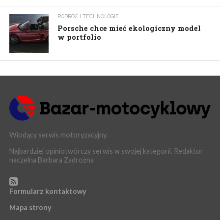
PODRÓŻ I TECHNOLOGIE
Porsche chce mieć ekologiczny model
w portfolio
Wiodący serwis motoryzacyjny.
Najbardziej opiniotwórczy serwis w swojej kategorii. Redaktor
naczelna Barbara Zadrożna
Formularz kontaktowy
Mapa strony