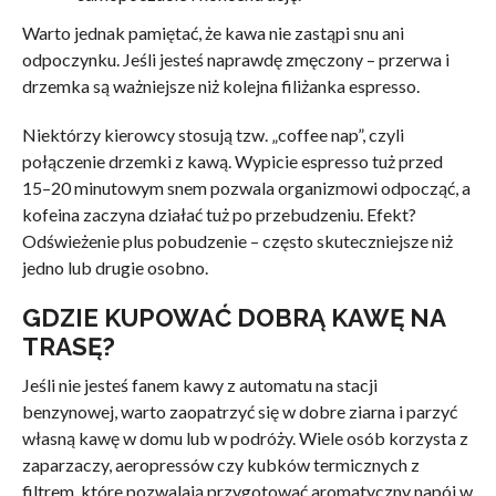
Warto jednak pamiętać, że kawa nie zastąpi snu ani
odpoczynku. Jeśli jesteś naprawdę zmęczony – przerwa i
drzemka są ważniejsze niż kolejna filiżanka espresso.
Niektórzy kierowcy stosują tzw. „coffee nap”, czyli
połączenie drzemki z kawą. Wypicie espresso tuż przed
15–20 minutowym snem pozwala organizmowi odpocząć, a
kofeina zaczyna działać tuż po przebudzeniu. Efekt?
Odświeżenie plus pobudzenie – często skuteczniejsze niż
jedno lub drugie osobno.
GDZIE KUPOWAĆ DOBRĄ KAWĘ NA
TRASĘ?
Jeśli nie jesteś fanem kawy z automatu na stacji
benzynowej, warto zaopatrzyć się w dobre ziarna i parzyć
własną kawę w domu lub w podróży. Wiele osób korzysta z
zaparzaczy, aeropressów czy kubków termicznych z
filtrem, które pozwalają przygotować aromatyczny napój w