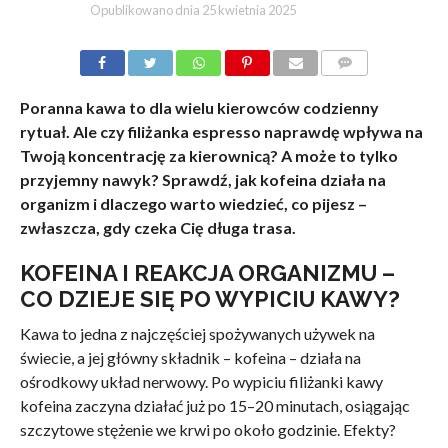
Opublikowano dnia
25 kwietnia 2025
KOMENTARZE
Poranna kawa to dla wielu kierowców codzienny
rytuał. Ale czy filiżanka espresso naprawdę wpływa na
Twoją koncentrację za kierownicą? A może to tylko
przyjemny nawyk? Sprawdź, jak kofeina działa na
organizm i dlaczego warto wiedzieć, co pijesz –
zwłaszcza, gdy czeka Cię długa trasa.
KOFEINA I REAKCJA ORGANIZMU –
CO DZIEJE SIĘ PO WYPICIU KAWY?
Kawa to jedna z najczęściej spożywanych używek na
świecie, a jej główny składnik – kofeina – działa na
ośrodkowy układ nerwowy. Po wypiciu filiżanki kawy
kofeina zaczyna działać już po 15–20 minutach, osiągając
szczytowe stężenie we krwi po około godzinie. Efekty?