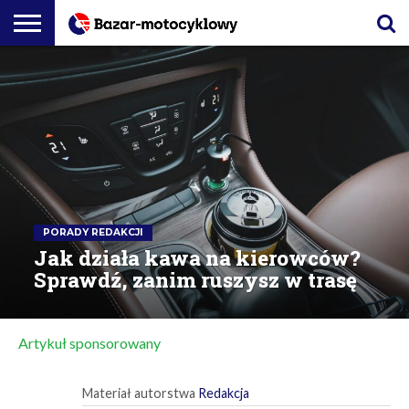
MOTORYZACJA
PODRÓŻ I
PORADY
PREMIERY
ZESPÓŁ
TECHNOLOGIE
REDAKCJI
RYNKOWE
REDAKCYJNY
PORADY REDAKCJI
Jak działa kawa na kierowców?
Sprawdź, zanim ruszysz w trasę
Artykuł sponsorowany
Materiał autorstwa
Redakcja