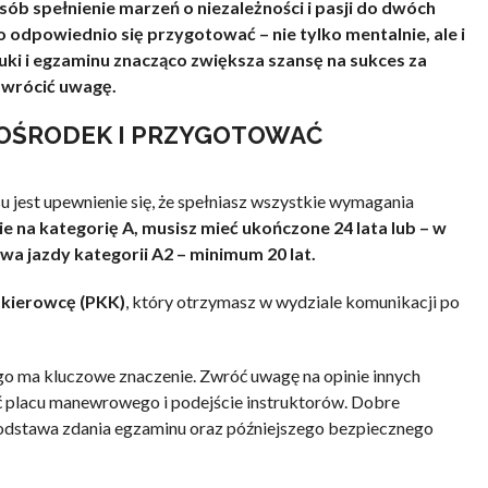
sób spełnienie marzeń o niezależności i pasji do dwóch
o odpowiednio się przygotować – nie tylko mentalnie, ale i
uki i egzaminu znacząco zwiększa szansę na sukces za
zwrócić uwagę.
OŚRODEK I PRZYGOTOWAĆ
jest upewnienie się, że spełniasz wszystkie wymagania
e na kategorię A, musisz mieć ukończone 24 lata lub – w
a jazdy kategorii A2 – minimum 20 lat.
 kierowcę (PKK)
, który otrzymasz w wydziale komunikacji po
 ma kluczowe znaczenie. Zwróć uwagę na opinie innych
ć placu manewrowego i podejście instruktorów. Dobre
podstawa zdania egzaminu oraz późniejszego bezpiecznego