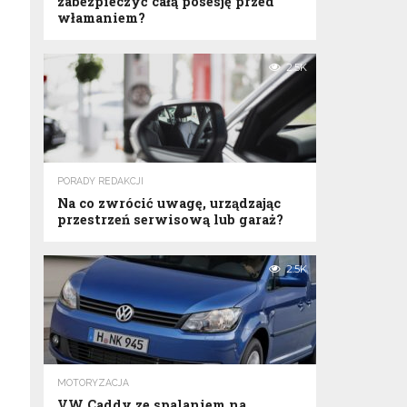
zabezpieczyć całą posesję przed
włamaniem?
2.5K
PORADY REDAKCJI
Na co zwrócić uwagę, urządzając
przestrzeń serwisową lub garaż?
2.5K
MOTORYZACJA
VW Caddy ze spalaniem na