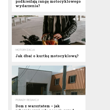
podkreślają rangę motocyklowego
wydarzenia?
2.5K
MOTORYZACJA
Jak dbać o kurtkę motocyklową?
2.5K
PORADY REDAKCJI
Dom z warsztatem – jak