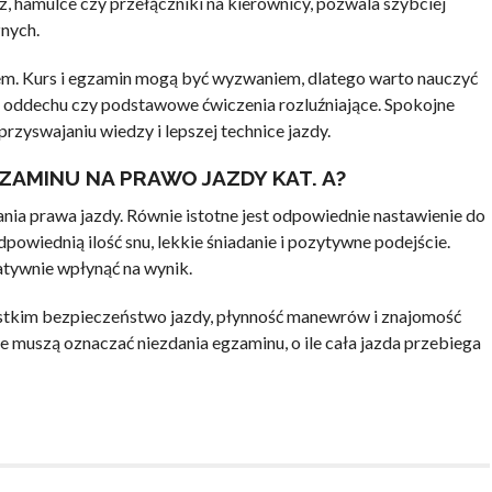
az, hamulce czy przełączniki na kierownicy, pozwala szybciej
znych.
em. Kurs i egzamin mogą być wyzwaniem, dlatego warto nauczyć
ola oddechu czy podstawowe ćwiczenia rozluźniające. Spokojne
przyswajaniu wiedzy i lepszej technice jazdy.
ZAMINU NA PRAWO JAZDY KAT. A?
nia prawa jazdy. Równie istotne jest odpowiednie nastawienie do
owiednią ilość snu, lekkie śniadanie i pozytywne podejście.
atywnie wpłynąć na wynik.
ystkim bezpieczeństwo jazdy, płynność manewrów i znajomość
 muszą oznaczać niezdania egzaminu, o ile cała jazda przebiega