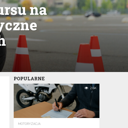
ursu na
tyczne
h
POPULARNE
2.6K
MOTORYZACJA