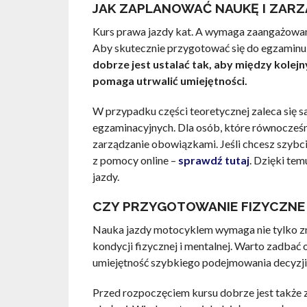
JAK ZAPLANOWAĆ NAUKĘ I ZAR
Kurs prawa jazdy kat. A wymaga zaangażowani
Aby skutecznie przygotować się do egzaminu
dobrze jest ustalać tak, aby między kolejn
pomaga utrwalić umiejętności.
W przypadku części teoretycznej zaleca się 
egzaminacyjnych. Dla osób, które równocześnie
zarządzanie obowiązkami. Jeśli chcesz szybci
z pomocy online –
sprawdź tutaj
. Dzięki te
jazdy.
CZY PRZYGOTOWANIE FIZYCZNE 
Nauka jazdy motocyklem wymaga nie tylko zn
kondycji fizycznej i mentalnej. Warto zadba
umiejętność szybkiego podejmowania decyzji
Przed rozpoczęciem kursu dobrze jest także