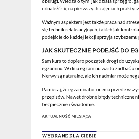
obsługi. Wiedza o tym, jak działa sprzęgło, g
odnaleźć się na pierwszych zajęciach praktyc
Ważnym aspektem jest także praca nad stres
się technik relaksacyjnych, takich jak kontr
podejście do każdej lekcji sprzyja szybszemu 
JAK SKUTECZNIE PODEJŚĆ DO EG
Sam kurs to dopiero początek drogi do uzyska
egzaminu. W dniu egzaminu warto zadbać o odp
Nerwy są naturalne, ale ich nadmiar może neg
Pamiętaj, że egzaminator ocenia przede wsz
przepisów. Nawet drobne błędy techniczne nie
bezpiecznie i świadomie.
AKTUALNOŚĆ MIESIĄCA
WYBRANE DLA CIEBIE