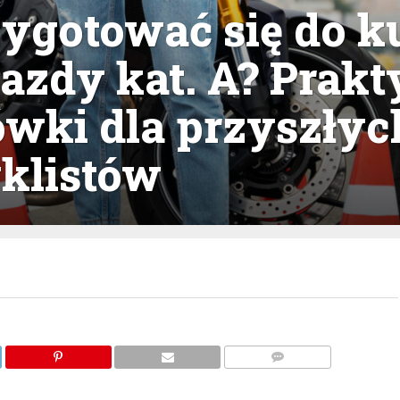
ygotować się do k
azdy kat. A? Prak
wki dla przyszłyc
klistów
KOMENTARZE