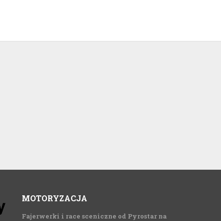
MOTORYZACJA
Fajerwerki i race sceniczne od Pyrostar na