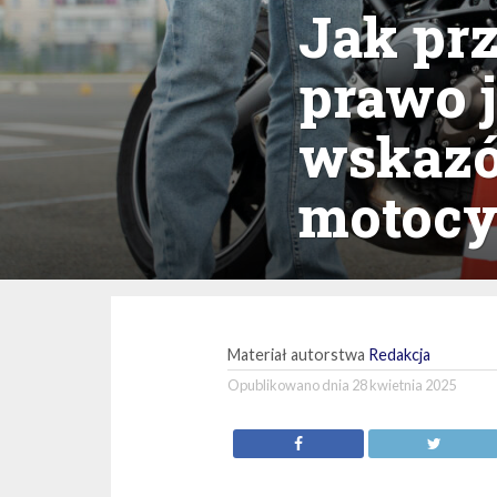
Jak prz
prawo j
wskazó
motocy
Materiał autorstwa
Redakcja
Opublikowano dnia
28 kwietnia 2025