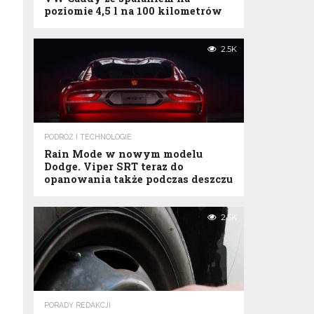
poziomie 4,5 l na 100 kilometrów
2.5K
PODRÓŻ I TECHNOLOGIE
Rain Mode w nowym modelu
Dodge. Viper SRT teraz do
opanowania także podczas deszczu
2.5K
PORADY REDAKCJI