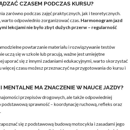
ZĄDZAĆ CZASEM PODCZAS KURSU?
a zarówno podczas zajęć praktycznych, jak i teoretycznych.
, warto odpowiednio zorganizować czas.
Harmonogram jazd
ymi lekcjami nie było zbyt dużych przerw – regularność
samodzielne powtarzanie materiału i rozwiązywanie testów
 uczą się w szkole lub pracują, ważne jest umiejętne
ej uporać się z innymi zadaniami edukacyjnymi, warto skorzystać
mu więcej czasu możesz przeznaczyć na przygotowania do kursu i
I MENTALNE MA ZNACZENIE W NAUCE JAZDY?
ajomości przepisów drogowych, ale także odpowiedniej
ć o podstawową sprawność – koordynację ruchową, refleks oraz
.
 zapoznać się z podstawową budową motocykla i zasadami jego