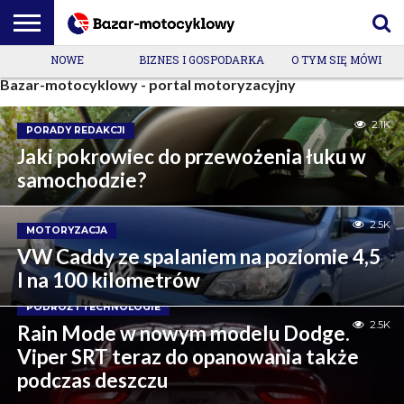
NOWE
BIZNES I GOSPODARKA
O TYM SIĘ MÓWI
MOTORYZACJA
PODRÓŻ I
PORADY
PREMIERY
ZESPÓŁ
Bazar-motocyklowy - portal motoryzacyjny
TECHNOLOGIE
REDAKCJI
RYNKOWE
REDAKCYJNY
2.1K
PORADY REDAKCJI
Jaki pokrowiec do przewożenia łuku w
samochodzie?
2.5K
MOTORYZACJA
VW Caddy ze spalaniem na poziomie 4,5
l na 100 kilometrów
PODRÓŻ I TECHNOLOGIE
2.5K
Rain Mode w nowym modelu Dodge.
Viper SRT teraz do opanowania także
podczas deszczu