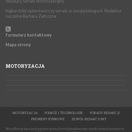
Wiodący serwis motoryzacyjny.
Najbardziej opiniotwórczy serwis w swojej kategorii. Redaktor
naczelna Barbara Zadrożna
Formularz kontaktowy
Mapa strony
MOTORYZACJA
MOTORYZACJA
PODRÓŻ I TECHNOLOGIE
PORADY REDAKCJI
PREMIERY RYNKOWE
ZESPÓŁ REDAKCYJNY
Wszelkie prawa zastrzeżone przez licencjonodawców i marki stowarzyszone w